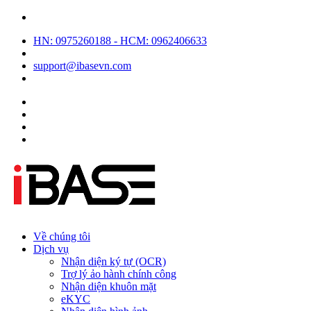
HN: 0975260188 - HCM: 0962406633
support@ibasevn.com
Về chúng tôi
Dịch vụ
Nhận diện ký tự (OCR)
Trợ lý ảo hành chính công
Nhận diện khuôn mặt
eKYC