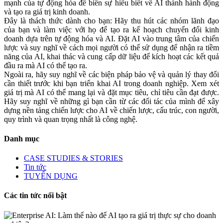
mạnh của tự động hóa để biến sự hiểu biết về AI thành hành động
và tạo ra giá trị kinh doanh.
Đây là thách thức dành cho bạn: Hãy thu hút các nhóm lãnh đạo
của bạn và làm việc với họ để tạo ra kế hoạch chuyển đổi kinh
doanh dựa trên tự động hóa và AI. Đặt AI vào trung tâm của chiến
lược và suy nghĩ về cách mọi người có thể sử dụng để nhận ra tiềm
năng của AI, khai thác và cung cấp dữ liệu để kích hoạt các kết quả
đầu ra mà AI có thể tạo ra.
Ngoài ra, hãy suy nghĩ về các biện pháp bảo vệ và quản lý thay đổi
cần thiết trước khi bạn triển khai AI trong doanh nghiệp. Xem xét
giá trị mà AI có thể mang lại và đặt mục tiêu, chỉ tiêu cần đạt được.
Hãy suy nghĩ về những gì bạn cần từ các đối tác của mình để xây
dựng nền tảng chiến lược cho AI về chiến lược, cấu trúc, con người,
quy trình và quan trọng nhất là công nghệ.
Danh mục
CASE STUDIES & STORIES
Tin tức
TUYỂN DỤNG
Các tin tức nổi bật