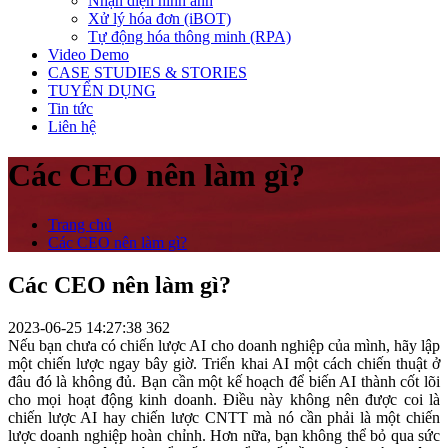
Nhận diện hình ảnh
Xử lý hóa đơn (iBOT)
Tự động hóa thông minh (RPA)
Video Demo
CASE STUDIES & STORIES
TUYỂN DỤNG
Tin tức
Liên hệ
Các CEO nên làm gì?
Trang chủ
Các CEO nên làm gì?
Các CEO nên làm gì?
2023-06-25 14:27:38
362
Nếu bạn chưa có chiến lược AI cho doanh nghiệp của mình, hãy lập
một chiến lược ngay bây giờ. Triển khai AI một cách chiến thuật ở
đâu đó là không đủ. Bạn cần một kế hoạch để biến AI thành cốt lõi
cho mọi hoạt động kinh doanh. Điều này không nên được coi là
chiến lược AI hay chiến lược CNTT mà nó cần phải là một chiến
lược doanh nghiệp hoàn chỉnh. Hơn nữa, bạn không thể bỏ qua sức