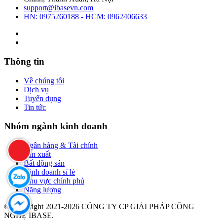
support@ibasevn.com
HN: 0975260188 - HCM: 0962406633
Thông tin
Về chúng tôi
Dịch vụ
Tuyển dụng
Tin tức
Nhóm ngành kinh doanh
Ngân hàng & Tài chính
Sản xuất
Bất động sản
Kinh doanh sỉ lẻ
Khu vực chính phủ
Năng lượng
© Copyright 2021-2026 CÔNG TY CP GIẢI PHÁP CÔNG
NGHỆ IBASE.