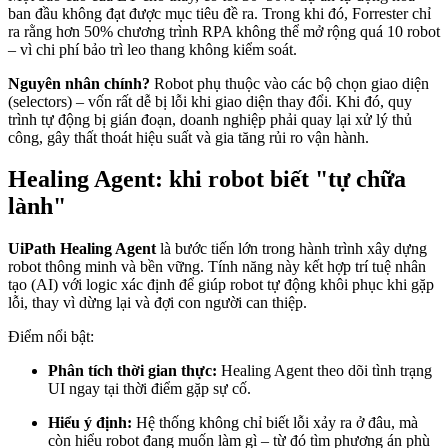
ban đầu không đạt được mục tiêu đề ra. Trong khi đó, Forrester chỉ
ra rằng hơn 50% chương trình RPA không thể mở rộng quá 10 robot
– vì chi phí bảo trì leo thang không kiểm soát.
Nguyên nhân chính?
Robot phụ thuộc vào các bộ chọn giao diện
(selectors) – vốn rất dễ bị lỗi khi giao diện thay đổi. Khi đó, quy
trình tự động bị gián đoạn, doanh nghiệp phải quay lại xử lý thủ
công, gây thất thoát hiệu suất và gia tăng rủi ro vận hành.
Healing Agent: khi robot biết "tự chữa
lành"
UiPath Healing Agent
là bước tiến lớn trong hành trình xây dựng
robot thông minh và bền vững. Tính năng này kết hợp trí tuệ nhân
tạo (AI) với logic xác định để giúp robot tự động khôi phục khi gặp
lỗi, thay vì dừng lại và đợi con người can thiệp.
Điểm nổi bật:
Phân tích thời gian thực:
Healing Agent theo dõi tình trạng
UI ngay tại thời điểm gặp sự cố.
Hiểu ý định:
Hệ thống không chỉ biết lỗi xảy ra ở đâu, mà
còn hiểu robot đang muốn làm gì – từ đó tìm phương án phù