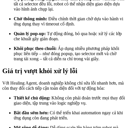
tất cả selector đều lỗi, robot có thể nhận diện giao diện dựa
vào hình ảnh chụp lại.
Chờ thông minh:
Điều chỉnh thời gian chờ dựa vào hành vi
ứng dụng thay vì timeout cố định.
Quản lý pop-up:
Tự động đóng, bỏ qua hoặc xử lý các lớp
che khuất gây gián đoạn.
Khôi phục theo chuỗi:
Áp dụng nhiều phương pháp khôi
phục liên tiếp – như đóng popup, tạo selector mới và chờ
trang tải xong – tất cả diễn ra chỉ trong vài giây.
Giá trị vượt khỏi xử lý lỗi
Với Healing Agent, doanh nghiệp không chỉ sửa lỗi nhanh hơn, mà
còn thay đổi cách tiếp cận toàn diện đối với tự động hóa:
Thiết kế chủ động:
Không còn phải đoán trước mọi thay đổi
giao diện, tập trung vào logic nghiệp vụ.
Bắt đầu sớm hơn:
Có thể triển khai automation ngay cả khi
ứng dụng còn đang phát triển.
Mở rộng dễ dàng:
Dễ dàng scale lên hàng trăm robot mà