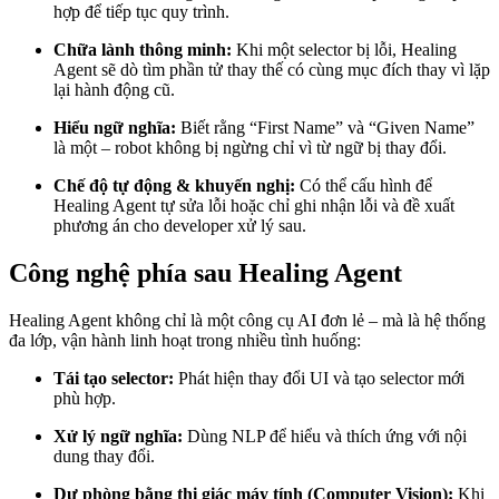
hợp để tiếp tục quy trình.
Chữa lành thông minh:
Khi một selector bị lỗi, Healing
Agent sẽ dò tìm phần tử thay thế có cùng mục đích thay vì lặp
lại hành động cũ.
Hiểu ngữ nghĩa:
Biết rằng “First Name” và “Given Name”
là một – robot không bị ngừng chỉ vì từ ngữ bị thay đổi.
Chế độ tự động & khuyến nghị:
Có thể cấu hình để
Healing Agent tự sửa lỗi hoặc chỉ ghi nhận lỗi và đề xuất
phương án cho developer xử lý sau.
Công nghệ phía sau Healing Agent
Healing Agent không chỉ là một công cụ AI đơn lẻ – mà là hệ thống
đa lớp, vận hành linh hoạt trong nhiều tình huống:
Tái tạo selector:
Phát hiện thay đổi UI và tạo selector mới
phù hợp.
Xử lý ngữ nghĩa:
Dùng NLP để hiểu và thích ứng với nội
dung thay đổi.
Dự phòng bằng thị giác máy tính (Computer Vision):
Khi