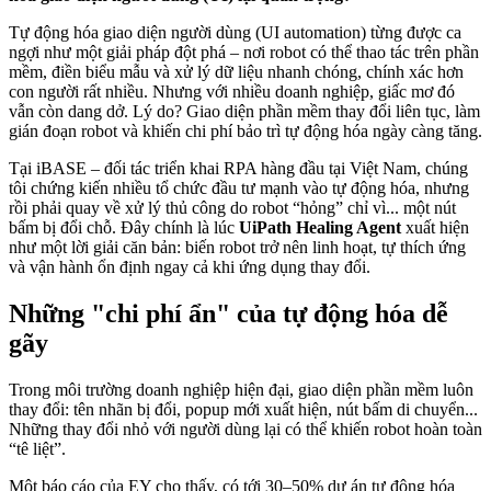
Tự động hóa giao diện người dùng (UI automation) từng được ca
ngợi như một giải pháp đột phá – nơi robot có thể thao tác trên phần
mềm, điền biểu mẫu và xử lý dữ liệu nhanh chóng, chính xác hơn
con người rất nhiều. Nhưng với nhiều doanh nghiệp, giấc mơ đó
vẫn còn dang dở. Lý do? Giao diện phần mềm thay đổi liên tục, làm
gián đoạn robot và khiến chi phí bảo trì tự động hóa ngày càng tăng.
Tại iBASE – đối tác triển khai RPA hàng đầu tại Việt Nam, chúng
tôi chứng kiến nhiều tổ chức đầu tư mạnh vào tự động hóa, nhưng
rồi phải quay về xử lý thủ công do robot “hỏng” chỉ vì... một nút
bấm bị đổi chỗ. Đây chính là lúc
UiPath Healing Agent
xuất hiện
như một lời giải căn bản: biến robot trở nên linh hoạt, tự thích ứng
và vận hành ổn định ngay cả khi ứng dụng thay đổi.
Những "chi phí ẩn" của tự động hóa dễ
gãy
Trong môi trường doanh nghiệp hiện đại, giao diện phần mềm luôn
thay đổi: tên nhãn bị đổi, popup mới xuất hiện, nút bấm di chuyển...
Những thay đổi nhỏ với người dùng lại có thể khiến robot hoàn toàn
“tê liệt”.
Một báo cáo của EY cho thấy, có tới 30–50% dự án tự động hóa