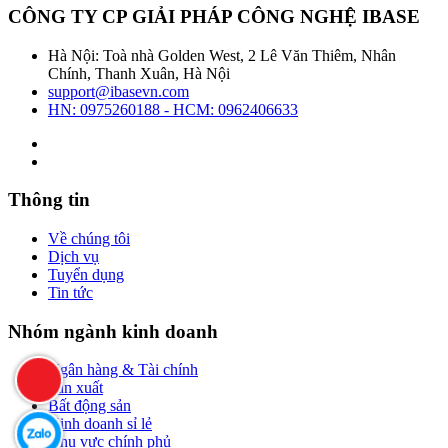
CÔNG TY CP GIẢI PHÁP CÔNG NGHỆ IBASE
Hà Nội: Toà nhà Golden West, 2 Lê Văn Thiêm, Nhân
Chính, Thanh Xuân, Hà Nội
support@ibasevn.com
HN: 0975260188 - HCM: 0962406633
Thông tin
Về chúng tôi
Dịch vụ
Tuyển dụng
Tin tức
Nhóm ngành kinh doanh
Ngân hàng & Tài chính
Sản xuất
Bất động sản
Kinh doanh sỉ lẻ
Khu vực chính phủ