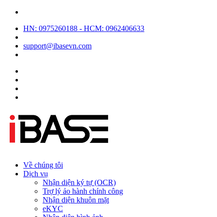
HN: 0975260188 - HCM: 0962406633
support@ibasevn.com
Về chúng tôi
Dịch vụ
Nhận diện ký tự (OCR)
Trợ lý ảo hành chính công
Nhận diện khuôn mặt
eKYC