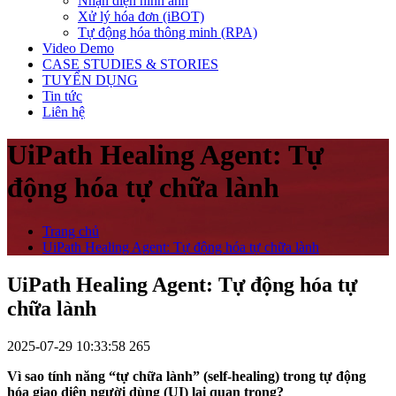
Nhận diện hình ảnh
Xử lý hóa đơn (iBOT)
Tự động hóa thông minh (RPA)
Video Demo
CASE STUDIES & STORIES
TUYỂN DỤNG
Tin tức
Liên hệ
UiPath Healing Agent: Tự
động hóa tự chữa lành
Trang chủ
UiPath Healing Agent: Tự động hóa tự chữa lành
UiPath Healing Agent: Tự động hóa tự
chữa lành
2025-07-29 10:33:58
265
Vì sao tính năng “tự chữa lành” (self-healing) trong tự động
hóa giao diện người dùng (UI) lại quan trọng?