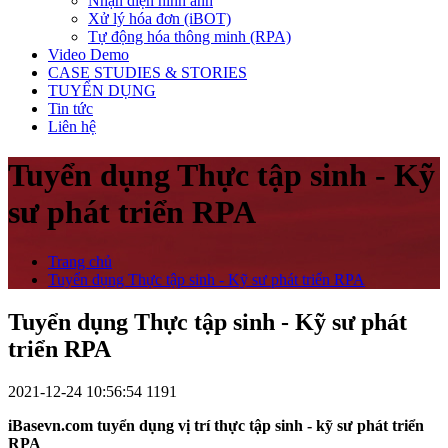
Nhận diện hình ảnh
Xử lý hóa đơn (iBOT)
Tự động hóa thông minh (RPA)
Video Demo
CASE STUDIES & STORIES
TUYỂN DỤNG
Tin tức
Liên hệ
Tuyển dụng Thực tập sinh - Kỹ
sư phát triển RPA
Trang chủ
Tuyển dụng Thực tập sinh - Kỹ sư phát triển RPA
Tuyển dụng Thực tập sinh - Kỹ sư phát
triển RPA
2021-12-24 10:56:54
1191
iBasevn.com tuyển dụng vị trí thực tập sinh - kỹ sư phát triển
RPA