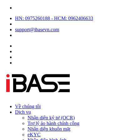
HN: 0975260188 - HCM: 0962406633
support@ibasevn.com
Về chúng tôi
Dịch vụ
Nhận diện ký tự (OCR)
Trợ lý ảo hành chính công
Nhận diện khuôn mặt
eKYC