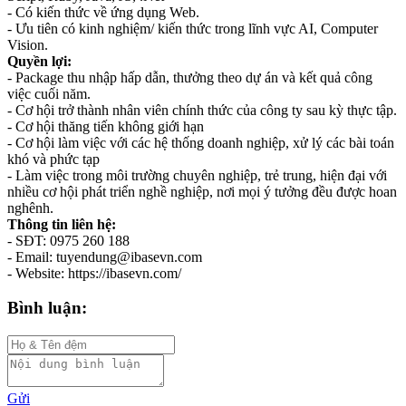
- Có kiến thức về ứng dụng Web.
- Ưu tiên có kinh nghiệm/ kiến thức trong lĩnh vực AI, Computer
Vision.
Quyền lợi:
- Package thu nhập hấp dẫn, thưởng theo dự án và kết quả công
việc cuối năm.
- Cơ hội trở thành nhân viên chính thức của công ty sau kỳ thực tập.
- Cơ hội thăng tiến không giới hạn
- Cơ hội làm việc với các hệ thống doanh nghiệp, xử lý các bài toán
khó và phức tạp
- Làm việc trong môi trường chuyên nghiệp, trẻ trung, hiện đại với
nhiều cơ hội phát triển nghề nghiệp, nơi mọi ý tưởng đều được hoan
nghênh.
Thông tin liên hệ:
- SĐT: 0975 260 188
- Email: tuyendung@ibasevn.com
- Website: https://ibasevn.com/
Bình luận:
Gửi