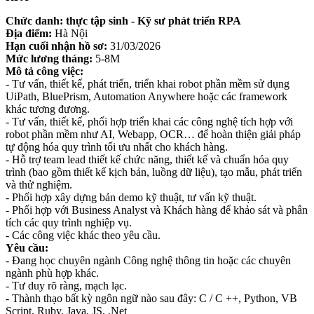
Chức danh: thực tập sinh - Kỹ sư phát triển RPA
Địa điểm:
Hà Nội
Hạn cuối nhận hồ sơ:
31/03/2026
Mức lương tháng:
5-8M
Mô tả công việc:
- Tư vấn, thiết kế, phát triển, triển khai robot phần mềm sử dụng
UiPath, BluePrism, Automation Anywhere hoặc các framework
khác tương đương.
- Tư vấn, thiết kế, phối hợp triển khai các công nghệ tích hợp với
robot phần mềm như AI, Webapp, OCR… để hoàn thiện giải pháp
tự động hóa quy trình tối ưu nhất cho khách hàng.
- Hỗ trợ team lead thiết kế chức năng, thiết kế và chuẩn hóa quy
trình (bao gồm thiết kế kịch bản, luồng dữ liệu), tạo mẫu, phát triển
và thử nghiệm.
- Phối hợp xây dựng bản demo kỹ thuật, tư vấn kỹ thuật.
- Phối hợp với Business Analyst và Khách hàng để khảo sát và phân
tích các quy trình nghiệp vụ.
- Các công việc khác theo yêu cầu.
Yêu cầu:
- Đang học chuyên ngành Công nghệ thông tin hoặc các chuyên
ngành phù hợp khác.
- Tư duy rõ ràng, mạch lạc.
- Thành thạo bất kỳ ngôn ngữ nào sau đây: C / C ++, Python, VB
Script, Ruby, Java, JS, .Net