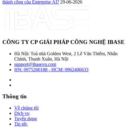
thành công của Enterprise AI?
29-06-2026
CÔNG TY CP GIẢI PHÁP CÔNG NGHỆ IBASE
Hà Nội: Toà nhà Golden West, 2 Lê Văn Thiêm, Nhân
Chính, Thanh Xuân, Hà Nội
support@ibasevn.com
HN: 0975260188 - HCM: 0962406633
Thông tin
Về chúng tôi
Dịch vụ
Tuyển dụng
Tin tức