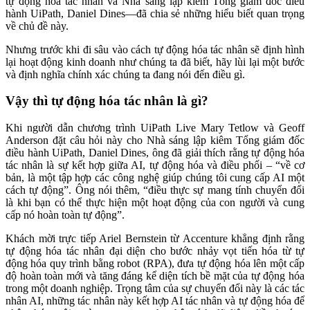
tự động hóa tác nhân và Nhà sáng lập kiêm Tổng giám đốc điều
hành UiPath, Daniel Dines—đã chia sẻ những hiểu biết quan trọng
về chủ đề này.
Nhưng trước khi đi sâu vào cách tự động hóa tác nhân sẽ định hình
lại hoạt động kinh doanh như chúng ta đã biết, hãy lùi lại một bước
và định nghĩa chính xác chúng ta đang nói đến điều gì.
Vậy thì tự động hóa tác nhân là gì?
Khi người dẫn chương trình UiPath Live Mary Tetlow và Geoff
Anderson đặt câu hỏi này cho Nhà sáng lập kiêm Tổng giám đốc
điều hành UiPath, Daniel Dines, ông đã giải thích rằng tự động hóa
tác nhân là sự kết hợp giữa AI, tự động hóa và điều phối – “về cơ
bản, là một tập hợp các công nghệ giúp chúng tôi cung cấp AI một
cách tự động”. Ông nói thêm, “điều thực sự mang tính chuyển đổi
là khi bạn có thể thực hiện một hoạt động của con người và cung
cấp nó hoàn toàn tự động”.
Khách mời trực tiếp Ariel Bernstein từ Accenture khẳng định rằng
tự động hóa tác nhân đại diện cho bước nhảy vọt tiến hóa từ tự
động hóa quy trình bằng robot (RPA), đưa tự động hóa lên một cấp
độ hoàn toàn mới và tăng đáng kể diện tích bề mặt của tự động hóa
trong một doanh nghiệp. Trọng tâm của sự chuyển đổi này là các tác
nhân AI, những tác nhân này kết hợp AI tác nhân và tự động hóa để