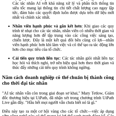
Các tác nhân AI với khả năng xử lý và phân tích thông tin
siêu tốc mang lại thông tin chi tiết chất lượng cao ngay lập
tức, đảm bảo các quyết định luôn được dựa trên dữ liệu mới
nhất và chính xác nhất.
Nhân viên hạnh phúc và gắn kết hơn
: Khi giao các quy
trình tẻ nhạt cho các tác nhân, nhân viên có nhiều thời gian và
năng lượng hơn để tập trung vào các công việc sáng tạo,
chiến lược. Đây là một kết quả đôi bên cùng có lợi—nhân
viên hạnh phúc hơn khi làm việc và có thể tạo ra tác động lớn
hơn cho mục tiêu của tổ chức.
Cải tiến quy trình liên tục
: Các tác nhân giỏi nhất liên tục
học hỏi và thích nghi, trở nên hiệu quả hơn theo thời gian và
thúc đẩy những cải tiến quy trình không ngừng.
Năm cách doanh nghiệp có thể chuẩn bị thành công
cho thời đại tác nhân
"AI tác nhân vẫn còn trong giai đoạn sơ khai," Mary Tetlow, Giám
đốc thương hiệu tại UiPath, đã nhận xét trong chương trình UiPath
Live gần đây. "Hầu hết mọi người vẫn chưa biết nó là gì."
Điều này tạo ra một cơ hội vàng cho các tổ chức—việc áp dụng
sớm công nghệ này có thể mang lại lợi thế cạnh tranh đáng kể. Các