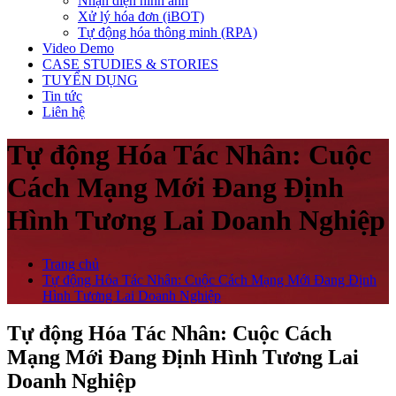
Nhận diện hình ảnh
Xử lý hóa đơn (iBOT)
Tự động hóa thông minh (RPA)
Video Demo
CASE STUDIES & STORIES
TUYỂN DỤNG
Tin tức
Liên hệ
Tự động Hóa Tác Nhân: Cuộc
Cách Mạng Mới Đang Định
Hình Tương Lai Doanh Nghiệp
Trang chủ
Tự động Hóa Tác Nhân: Cuộc Cách Mạng Mới Đang Định
Hình Tương Lai Doanh Nghiệp
Tự động Hóa Tác Nhân: Cuộc Cách
Mạng Mới Đang Định Hình Tương Lai
Doanh Nghiệp