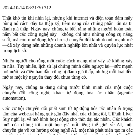
2024-10-14 08:21:30
312
Thật khó tin khi nhìn lại, nhưng khi internet và điện toán đám mây
bùng nổ cách đây ba thập kỷ, tiềm năng của chúng phần lớn đã bị
đánh giá thấp. Ngày nay, chúng ta biết rằng những người hoàn toàn
nắm bắt các công nghệ này—không chỉ như những công cụ năng
suất, mà còn như động lực cho sự chuyển đổi kinh doanh mạnh mẽ
—đã xây dựng nên những doanh nghiệp lớn nhất và quyền lực nhất
trong lịch sử.
Nhiều người cho rằng một cuộc cách mạng như vậy sẽ không xảy
ra nữa. Tuy nhiên, lịch sử lại chứng minh điều ngược lại—sức mạnh
hơi nước và điện ban đầu cũng bị đánh giá thấp, nhưng mỗi loại đều
mở ra một kỷ nguyên thay đổi chưa từng có.
Ngày nay, chúng ta đang đứng trước bình minh của một cuộc
chuyển đổi công nghệ khác: tự động hóa tác nhân (agentic
automation).
Các cơ hội chuyển đổi phát sinh từ tự động hóa tác nhân là trọng
tâm của webcast hàng quý gần đây nhất của chúng tôi, UiPath Live:
Suy nghĩ lại về mô hình hoạt động cho thời đại tác nhân. Các khách
mời của chúng tôi—một học giả nổi tiếng thế giới về AI, một
chuyên gia về xu hướng công nghệ AI, một nhà phát triển tạo ra các