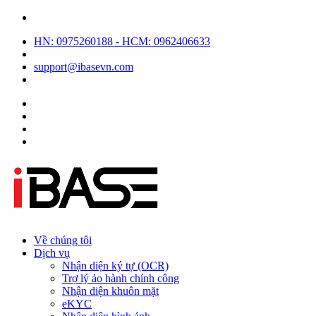
HN: 0975260188 - HCM: 0962406633
support@ibasevn.com
Về chúng tôi
Dịch vụ
Nhận diện ký tự (OCR)
Trợ lý ảo hành chính công
Nhận diện khuôn mặt
eKYC