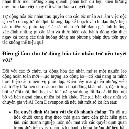
nhận thức môi trường xung quanh, phân tích dữ liệu, điều hướng
quy trình làm việc thay đổi và tự đưa ra quyết định.
Tự động hóa tác nhân trao quyền cho các tác nhân AI làm việc độc
lập với con người để định khung, lập kế hoạch và chỉ đạo thực hiện
các nhiệm vụ phức tạp. Các tác nhân có thể đánh giá tình huống,
xác định những gì cần làm và thực hiện các hành động cần thiết
ngay cả trong các tình huống động mà phương pháp dựa trên quy
tắc không thể hiệu quả.
Điều gì làm cho tự động hóa tác nhân trở nên tuyệt
vời?
Đối với các tổ chức, tự động hóa tác nhân mở ra một nguồn lao
động hoàn toàn mới—lực lượng lao động ảo—có khả năng tự mình
thực hiện các nhiệm vụ phức tạp. Điều này mang đến những viễn
cảnh đầy hứa hẹn cho các mô hình hoạt động khác nhau, đặc trưng
bởi sự đổi mới, linh hoạt và khả năng sử dụng tối đa cả dữ liệu nội
bộ và bên ngoài cùng nhiều lợi ích khác. Tác giả bán chạy nhất và
chuyên gia về AI Tom Davenport đã nêu bật một số lợi ích sau:
Ra quyết định tốt hơn với tốc độ nhanh chóng
: Từ tối ưu
hóa chuỗi cung ứng theo thời gian thực đến phát hiện gian
lận, các doanh nghiệp luôn đối mặt với các quyết định quan
trọng dựa trên việc phân tích nhanh chóng lượng dữ liệu lớn.