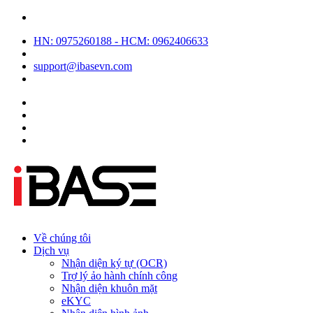
HN: 0975260188 - HCM: 0962406633
support@ibasevn.com
Về chúng tôi
Dịch vụ
Nhận diện ký tự (OCR)
Trợ lý ảo hành chính công
Nhận diện khuôn mặt
eKYC