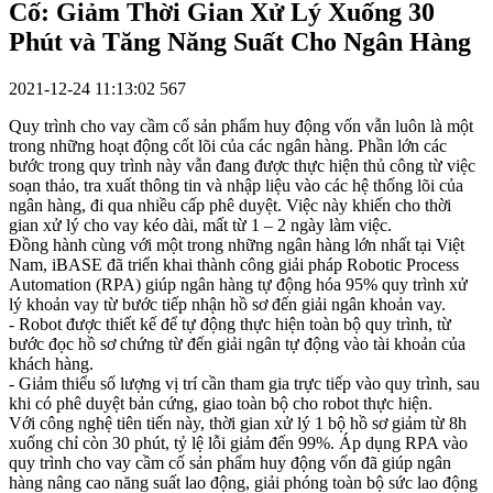
Cố: Giảm Thời Gian Xử Lý Xuống 30
Phút và Tăng Năng Suất Cho Ngân Hàng
2021-12-24 11:13:02
567
Quy trình cho vay cầm cố sản phẩm huy động vốn vẫn luôn là một
trong những hoạt động cốt lõi của các ngân hàng. Phần lớn các
bước trong quy trình này vẫn đang được thực hiện thủ công từ việc
soạn thảo, tra xuất thông tin và nhập liệu vào các hệ thống lõi của
ngân hàng, đi qua nhiều cấp phê duyệt. Việc này khiến cho thời
gian xử lý cho vay kéo dài, mất từ 1 – 2 ngày làm việc.
Đồng hành cùng với một trong những ngân hàng lớn nhất tại Việt
Nam, iBASE đã triển khai thành công giải pháp Robotic Process
Automation (RPA) giúp ngân hàng tự động hóa 95% quy trình xử
lý khoản vay từ bước tiếp nhận hồ sơ đến giải ngân khoản vay.
- Robot được thiết kế để tự động thực hiện toàn bộ quy trình, từ
bước đọc hồ sơ chứng từ đến giải ngân tự động vào tài khoản của
khách hàng.
- Giảm thiểu số lượng vị trí cần tham gia trực tiếp vào quy trình, sau
khi có phê duyệt bản cứng, giao toàn bộ cho robot thực hiện.
Với công nghệ tiên tiến này, thời gian xử lý 1 bộ hồ sơ giảm từ 8h
xuống chỉ còn 30 phút, tỷ lệ lỗi giảm đến 99%. Áp dụng RPA vào
quy trình cho vay cầm cố sản phẩm huy động vốn đã giúp ngân
hàng nâng cao năng suất lao động, giải phóng toàn bộ sức lao động