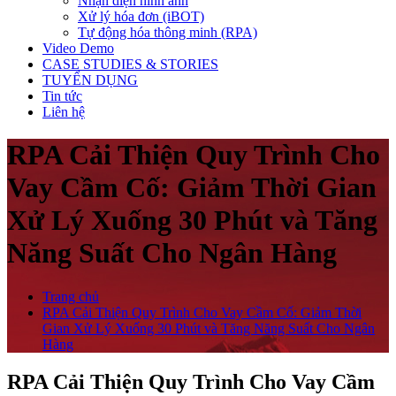
Nhận diện hình ảnh
Xử lý hóa đơn (iBOT)
Tự động hóa thông minh (RPA)
Video Demo
CASE STUDIES & STORIES
TUYỂN DỤNG
Tin tức
Liên hệ
RPA Cải Thiện Quy Trình Cho
Vay Cầm Cố: Giảm Thời Gian
Xử Lý Xuống 30 Phút và Tăng
Năng Suất Cho Ngân Hàng
Trang chủ
RPA Cải Thiện Quy Trình Cho Vay Cầm Cố: Giảm Thời
Gian Xử Lý Xuống 30 Phút và Tăng Năng Suất Cho Ngân
Hàng
RPA Cải Thiện Quy Trình Cho Vay Cầm