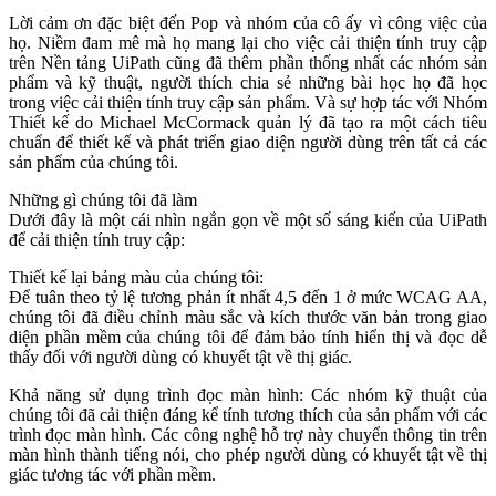
Lời cảm ơn đặc biệt đến Pop và nhóm của cô ấy vì công việc của
họ. Niềm đam mê mà họ mang lại cho việc cải thiện tính truy cập
trên Nền tảng UiPath cũng đã thêm phần thống nhất các nhóm sản
phẩm và kỹ thuật, người thích chia sẻ những bài học họ đã học
trong việc cải thiện tính truy cập sản phẩm. Và sự hợp tác với Nhóm
Thiết kế do Michael McCormack quản lý đã tạo ra một cách tiêu
chuẩn để thiết kế và phát triển giao diện người dùng trên tất cả các
sản phẩm của chúng tôi.
Những gì chúng tôi đã làm
Dưới đây là một cái nhìn ngắn gọn về một số sáng kiến của UiPath
để cải thiện tính truy cập:
Thiết kế lại bảng màu của chúng tôi:
Để tuân theo tỷ lệ tương phản ít nhất 4,5 đến 1 ở mức WCAG AA,
chúng tôi đã điều chỉnh màu sắc và kích thước văn bản trong giao
diện phần mềm của chúng tôi để đảm bảo tính hiển thị và đọc dễ
thấy đối với người dùng có khuyết tật về thị giác.
Khả năng sử dụng trình đọc màn hình: Các nhóm kỹ thuật của
chúng tôi đã cải thiện đáng kể tính tương thích của sản phẩm với các
trình đọc màn hình. Các công nghệ hỗ trợ này chuyển thông tin trên
màn hình thành tiếng nói, cho phép người dùng có khuyết tật về thị
giác tương tác với phần mềm.