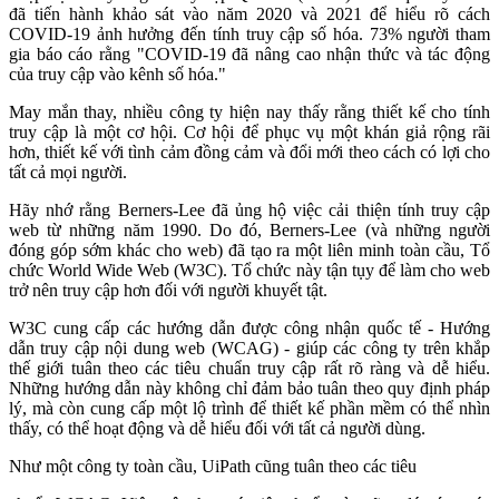
đã tiến hành khảo sát vào năm 2020 và 2021 để hiểu rõ cách
COVID-19 ảnh hưởng đến tính truy cập số hóa. 73% người tham
gia báo cáo rằng "COVID-19 đã nâng cao nhận thức và tác động
của truy cập vào kênh số hóa."
May mắn thay, nhiều công ty hiện nay thấy rằng thiết kế cho tính
truy cập là một cơ hội. Cơ hội để phục vụ một khán giả rộng rãi
hơn, thiết kế với tình cảm đồng cảm và đổi mới theo cách có lợi cho
tất cả mọi người.
Hãy nhớ rằng Berners-Lee đã ủng hộ việc cải thiện tính truy cập
web từ những năm 1990. Do đó, Berners-Lee (và những người
đóng góp sớm khác cho web) đã tạo ra một liên minh toàn cầu, Tổ
chức World Wide Web (W3C). Tổ chức này tận tụy để làm cho web
trở nên truy cập hơn đối với người khuyết tật.
W3C cung cấp các hướng dẫn được công nhận quốc tế - Hướng
dẫn truy cập nội dung web (WCAG) - giúp các công ty trên khắp
thế giới tuân theo các tiêu chuẩn truy cập rất rõ ràng và dễ hiểu.
Những hướng dẫn này không chỉ đảm bảo tuân theo quy định pháp
lý, mà còn cung cấp một lộ trình để thiết kế phần mềm có thể nhìn
thấy, có thể hoạt động và dễ hiểu đối với tất cả người dùng.
Như một công ty toàn cầu, UiPath cũng tuân theo các tiêu