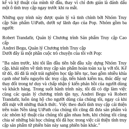
kế và kỹ thuật của mình từ đầu, thay vì chỉ đơn giản là đánh dấu
một ô tính truy cập ngay trước khi ra mắt.
Những quy trình này được quản lý và tinh chỉnh bởi Nhóm Truy
cập Sản phẩm UiPath, dưới sự lãnh đạo của Pop. Nhóm gồm ba
người:
Robert Trandafir, Quản lý Chương trình Sản phẩm Truy cập Cao
cấp
Andrei Begu, Quản lý Chương trình Truy cập
Dưới đây là một phần cuộc trò chuyện của tôi với Pop:
"Ba năm trước, khi tôi lần đầu tiên bắt đầu xây dựng Nhóm Truy
cập, khái niệm về tính truy cập sản phẩm hoàn toàn xa lạ với tôi. Kể
từ đó, đó đã là một trải nghiệm học tập liên tục, bao gồm nhiều khía
cạnh như hiểu nguyên tắc truy cập, tiến hành kiểm tra, thúc đẩy sự
thay đổi trong tư duy và chấp nhận ý kiến phản hồi của người dùng
và khách hàng. Trong suốt hành trình này, tôi đã có dịp làm việc
cùng các quản lý chương trình tận tụy, Andrei Begu và Robert
Trandafir, luôn ủng hộ cho người dùng của chúng tôi, ngay cả khi
đối mặt với những thách thức. Việc theo đuổi tính truy cập cải thiện
trên toàn Nền tảng UiPath của chúng tôi cũng đã đưa sản phẩm và
các nhóm kỹ thuật của chúng tôi gần nhau hơn, khi chúng tôi cùng
chia sẻ những bài học chúng tôi đã học trong việc cải thiện tính truy
cập sản phẩm từ phiên bản này sang phiên bản khác."