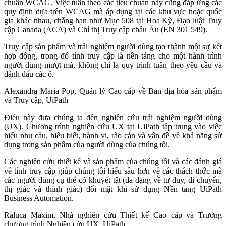
chuẩn WCAG. Việc tuân theo các tiêu chuẩn này cũng đáp ứng các
quy định dựa trên WCAG mà áp dụng tại các khu vực hoặc quốc
gia khác nhau, chẳng hạn như Mục 508 tại Hoa Kỳ, Đạo luật Truy
cập Canada (ACA) và Chỉ thị Truy cập châu Âu (EN 301 549).
Truy cập sản phẩm và trải nghiệm người dùng tạo thành một sự kết
hợp động, trong đó tính truy cập là nền tảng cho một hành trình
người dùng mượt mà, không chỉ là quy trình tuân theo yêu cầu và
đánh dấu các ô.
Alexandra Maria Pop, Quản lý Cao cấp về Bản địa hóa sản phẩm
và Truy cập, UiPath
Điều này đưa chúng ta đến nghiên cứu trải nghiệm người dùng
(UX). Chương trình nghiên cứu UX tại UiPath tập trung vào việc
hiểu nhu cầu, hiểu biết, hành vi, rào cản và vấn đề về khả năng sử
dụng trong sản phẩm của người dùng của chúng tôi.
Các nghiên cứu thiết kế và sản phẩm của chúng tôi và các đánh giá
về tính truy cập giúp chúng tôi hiểu sâu hơn về các thách thức mà
các người dùng cụ thể có khuyết tật (đa dạng về tư duy, di chuyển,
thị giác và thính giác) đối mặt khi sử dụng Nền tảng UiPath
Business Automation.
Raluca Maxim, Nhà nghiên cứu Thiết kế Cao cấp và Trưởng
chương trình Nghiên cứu UX, UiPath