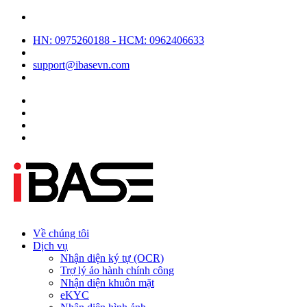
HN: 0975260188 - HCM: 0962406633
support@ibasevn.com
Về chúng tôi
Dịch vụ
Nhận diện ký tự (OCR)
Trợ lý ảo hành chính công
Nhận diện khuôn mặt
eKYC