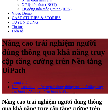
Nhận diện hình ảnh
Xử lý hóa đơn (iBOT)
Tự động hóa thông minh (RPA)
Video Demo
CASE STUDIES & STORIES
TUYỂN DỤNG
Tin tức
Liên hệ
Nâng cao trải nghiệm người
dùng thông qua khả năng truy
cập tăng cường trên Nền tảng
UiPath
Trang chủ
Nâng cao trải nghiệm người dùng thông qua khả năng truy
cập tăng cường trên Nền tảng UiPath
Nâng cao trải nghiệm người dùng thông
qua khả năng truy cập tăng cường trên