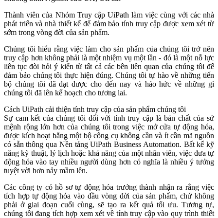
Thành viên của Nhóm Truy cập UiPath làm việc cùng với các nhà
phát triển và nhà thiết kế để đảm bảo tính truy cập được xem xét từ
sớm trong vòng đời của sản phẩm.
Chúng tôi hiểu rằng việc làm cho sản phẩm của chúng tôi trở nên
truy cập hơn không phải là một nhiệm vụ một lần - đó là một nỗ lực
liên tục đòi hỏi ý kiến từ tất cả các bên liên quan của chúng tôi để
đảm bảo chúng tôi thực hiện đúng. Chúng tôi tự hào về những tiến
bộ chúng tôi đã đạt được cho đến nay và háo hức về những gì
chúng tôi đã lên kế hoạch cho tương lai.
Cách UiPath cải thiện tính truy cập của sản phẩm chúng tôi
Sự cam kết của chúng tôi đối với tính truy cập là bản chất của sứ
mệnh rộng lớn hơn của chúng tôi trong việc mở cửa tự động hóa,
được kích hoạt bằng một bộ công cụ không cần và ít cần mã nguồn
có sẵn thông qua Nền tảng UiPath Business Automation. Bất kể kỹ
năng kỹ thuật, lý lịch hoặc khả năng của một nhân viên, việc đưa tự
động hóa vào tay nhiều người dùng hơn có nghĩa là nhiều ý tưởng
tuyệt vời hơn nảy mầm lên.
Các công ty có hồ sơ tự động hóa trưởng thành nhận ra rằng việc
tích hợp tự động hóa vào đầu vòng đời của sản phẩm, chứ không
phải ở giai đoạn cuối cùng, sẽ tạo ra kết quả tối ưu. Tương tự,
chúng tôi đang tích hợp xem xét về tính truy cập vào quy trình thiết