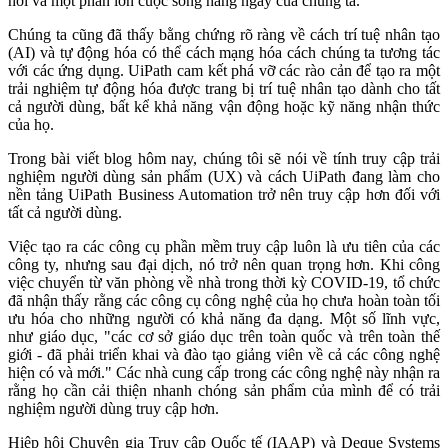
hơi và một phần lớn cuộc sống hàng ngày của chúng ta.
Chúng ta cũng đã thấy bằng chứng rõ ràng về cách trí tuệ nhân tạo
(AI) và tự động hóa có thể cách mạng hóa cách chúng ta tương tác
với các ứng dụng. UiPath cam kết phá vỡ các rào cản để tạo ra một
trải nghiệm tự động hóa được trang bị trí tuệ nhân tạo dành cho tất
cả người dùng, bất kể khả năng vận động hoặc kỹ năng nhận thức
của họ.
Trong bài viết blog hôm nay, chúng tôi sẽ nói về tính truy cập trải
nghiệm người dùng sản phẩm (UX) và cách UiPath đang làm cho
nền tảng UiPath Business Automation trở nên truy cập hơn đối với
tất cả người dùng.
Việc tạo ra các công cụ phần mềm truy cập luôn là ưu tiên của các
công ty, nhưng sau đại dịch, nó trở nên quan trọng hơn. Khi công
việc chuyển từ văn phòng về nhà trong thời kỳ COVID-19, tổ chức
đã nhận thấy rằng các công cụ công nghệ của họ chưa hoàn toàn tối
ưu hóa cho những người có khả năng đa dạng. Một số lĩnh vực,
như giáo dục, "các cơ sở giáo dục trên toàn quốc và trên toàn thế
giới - đã phải triển khai và đào tạo giảng viên về cả các công nghệ
hiện có và mới." Các nhà cung cấp trong các công nghệ này nhận ra
rằng họ cần cải thiện nhanh chóng sản phẩm của mình để có trải
nghiệm người dùng truy cập hơn.
Hiệp hội Chuyên gia Truy cập Quốc tế (IAAP) và Deque Systems