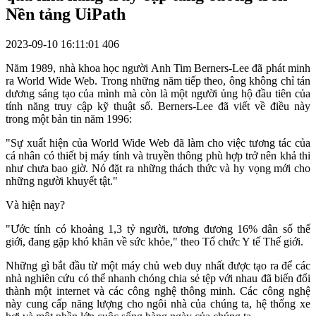
Nền tảng UiPath
2023-09-10 16:11:01
406
Năm 1989, nhà khoa học người Anh Tim Berners-Lee đã phát minh
ra World Wide Web. Trong những năm tiếp theo, ông không chỉ tán
dương sáng tạo của mình mà còn là một người ủng hộ đầu tiên của
tính năng truy cập kỹ thuật số. Berners-Lee đã viết về điều này
trong một bản tin năm 1996:
"Sự xuất hiện của World Wide Web đã làm cho việc tương tác của
cá nhân có thiết bị máy tính và truyền thông phù hợp trở nên khả thi
như chưa bao giờ. Nó đặt ra những thách thức và hy vọng mới cho
những người khuyết tật."
Và hiện nay?
"Ước tính có khoảng 1,3 tỷ người, tương đương 16% dân số thế
giới, đang gặp khó khăn về sức khỏe," theo Tổ chức Y tế Thế giới.
Những gì bắt đầu từ một máy chủ web duy nhất được tạo ra để các
nhà nghiên cứu có thể nhanh chóng chia sẻ tệp với nhau đã biến đổi
thành một internet và các công nghệ thông minh. Các công nghệ
này cung cấp năng lượng cho ngôi nhà của chúng ta, hệ thống xe