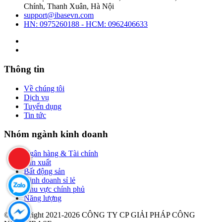
Chính, Thanh Xuân, Hà Nội
support@ibasevn.com
HN: 0975260188 - HCM: 0962406633
Thông tin
Về chúng tôi
Dịch vụ
Tuyển dụng
Tin tức
Nhóm ngành kinh doanh
Ngân hàng & Tài chính
Sản xuất
Bất động sản
Kinh doanh sỉ lẻ
Khu vực chính phủ
Năng lượng
© Copyright 2021-2026 CÔNG TY CP GIẢI PHÁP CÔNG