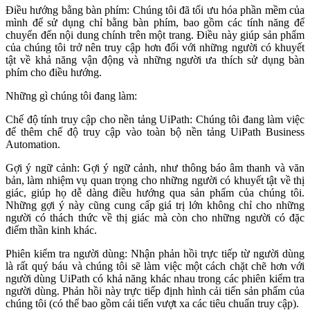
Điều hướng bằng bàn phím: Chúng tôi đã tối ưu hóa phần mềm của
mình để sử dụng chỉ bằng bàn phím, bao gồm các tính năng để
chuyển đến nội dung chính trên một trang. Điều này giúp sản phẩm
của chúng tôi trở nên truy cập hơn đối với những người có khuyết
tật về khả năng vận động và những người ưa thích sử dụng bàn
phím cho điều hướng.
Những gì chúng tôi đang làm:
Chế độ tính truy cập cho nền tảng UiPath: Chúng tôi đang làm việc
để thêm chế độ truy cập vào toàn bộ nền tảng UiPath Business
Automation.
Gợi ý ngữ cảnh: Gợi ý ngữ cảnh, như thông báo âm thanh và văn
bản, làm nhiệm vụ quan trọng cho những người có khuyết tật về thị
giác, giúp họ dễ dàng điều hướng qua sản phẩm của chúng tôi.
Những gợi ý này cũng cung cấp giá trị lớn không chỉ cho những
người có thách thức về thị giác mà còn cho những người có đặc
điểm thần kinh khác.
Phiên kiểm tra người dùng: Nhận phản hồi trực tiếp từ người dùng
là rất quý báu và chúng tôi sẽ làm việc một cách chặt chẽ hơn với
người dùng UiPath có khả năng khác nhau trong các phiên kiểm tra
người dùng. Phản hồi này trực tiếp định hình cải tiến sản phẩm của
chúng tôi (có thể bao gồm cải tiến vượt xa các tiêu chuẩn truy cập).