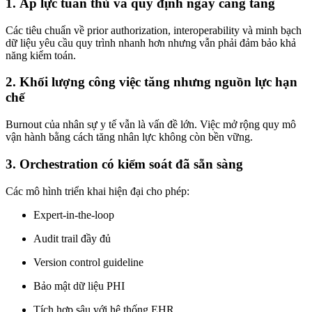
1. Áp lực tuân thủ và quy định ngày càng tăng
Các tiêu chuẩn về prior authorization, interoperability và minh bạch
dữ liệu yêu cầu quy trình nhanh hơn nhưng vẫn phải đảm bảo khả
năng kiểm toán.
2. Khối lượng công việc tăng nhưng nguồn lực hạn
chế
Burnout của nhân sự y tế vẫn là vấn đề lớn. Việc mở rộng quy mô
vận hành bằng cách tăng nhân lực không còn bền vững.
3. Orchestration có kiểm soát đã sẵn sàng
Các mô hình triển khai hiện đại cho phép:
Expert-in-the-loop
Audit trail đầy đủ
Version control guideline
Bảo mật dữ liệu PHI
Tích hợp sâu với hệ thống EHR