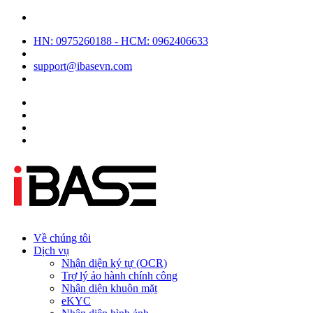
HN: 0975260188 - HCM: 0962406633
support@ibasevn.com
Về chúng tôi
Dịch vụ
Nhận diện ký tự (OCR)
Trợ lý ảo hành chính công
Nhận diện khuôn mặt
eKYC