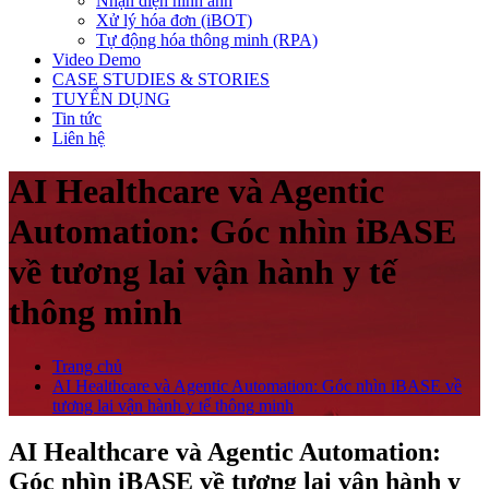
Nhận diện hình ảnh
Xử lý hóa đơn (iBOT)
Tự động hóa thông minh (RPA)
Video Demo
CASE STUDIES & STORIES
TUYỂN DỤNG
Tin tức
Liên hệ
AI Healthcare và Agentic
Automation: Góc nhìn iBASE
về tương lai vận hành y tế
thông minh
Trang chủ
AI Healthcare và Agentic Automation: Góc nhìn iBASE về
tương lai vận hành y tế thông minh
AI Healthcare và Agentic Automation:
Góc nhìn iBASE về tương lai vận hành y